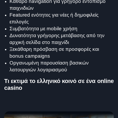
Καθαρό navigation για γρήγορο εντοπισμό
παιχνιδιών
Featured ενότητες για νέες ή δημοφιλείς
επιλογές
Συμβατότητα με mobile χρήση
Δυνατότητα γρήγορης μετάβασης από την
αρχική σελίδα στο παιχνίδι
Ξεκάθαρη πρόσβαση σε προσφορές και
bonus campaigns
Οργανωμένη παρουσίαση βασικών
λειτουργιών λογαριασμού
Τι εκτιμά το ελληνικό κοινό σε ένα online
casino