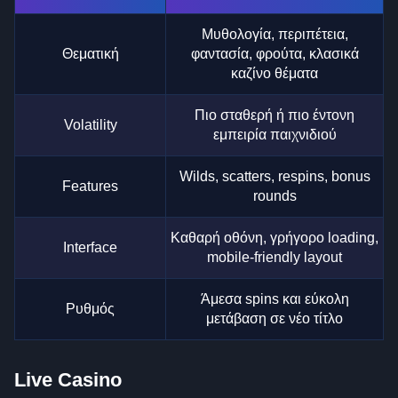
Μυθολογία, περιπέτεια,
Θεματική
φαντασία, φρούτα, κλασικά
καζίνο θέματα
Πιο σταθερή ή πιο έντονη
Volatility
εμπειρία παιχνιδιού
Wilds, scatters, respins, bonus
Features
rounds
Καθαρή οθόνη, γρήγορο loading,
Interface
mobile-friendly layout
Άμεσα spins και εύκολη
Ρυθμός
μετάβαση σε νέο τίτλο
Live Casino