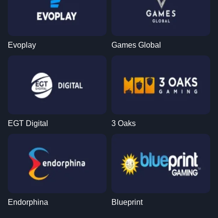
Evoplay
Games Global
EGT Digital
3 Oaks
Endorphina
Blueprint