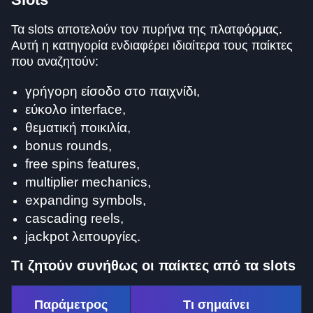
Τα slots αποτελούν τον πυρήνα της πλατφόρμας.
Αυτή η κατηγορία ενδιαφέρει ιδιαίτερα τους παίκτες
που αναζητούν:
γρήγορη είσοδο στο παιχνίδι,
εύκολο interface,
θεματική ποικιλία,
bonus rounds,
free spins features,
multiplier mechanics,
expanding symbols,
cascading reels,
jackpot λειτουργίες.
Τι ζητούν συνήθως οι παίκτες από τα slots
Παράμετρος
Τι σημαίνει