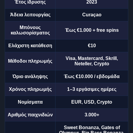
Έτος ίδρυσης
2023
Dream Catcher
Moonshot
Wolf Gold
Lightning Roulette
JetX
Reactoonz
Evolution Gaming
SoftSwiss
Pragmatic Play
Evolution Gaming
Smartsoft Gaming
Play’n GO
Άδεια λειτουργίας
Curaçao
Μπόνους
Έως €1.000 + free spins
καλωσορίσματος
Ελάχιστη κατάθεση
€10
Visa, Mastercard, Skrill,
Live Baccarat
Cash or Crash
Big Bass Bonanza
Mega Ball
Tower X
Gonzo’s Quest
Μέθοδοι πληρωμής
Neteller, Crypto
Evolution Gaming
Evolution Gaming
Pragmatic Play
Evolution Gaming
Smart Soft
NetEnt
Όριο ανάληψης
Έως €10.000 / εβδομάδα
Χρόνος πληρωμής
1–3 εργάσιμες ημέρες
Νομίσματα
EUR, USD, Crypto
Funky Time
Boom or Bust
Starburst
Live Craps
Lucky Crumbling
Sweet Bonanza
Αριθμός παιχνιδιών
3.000+
Evolution Gaming
BGaming
NetEnt
Evolution Gaming
Gamzix
Pragmatic Play
Sweet Bonanza, Gates of
Olympus, Big Bass Bonanza,