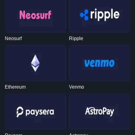
Neosurf
Ripple
Ethereum
Venmo