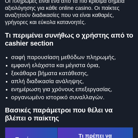
Οι πληρωμές είναι ένα από τα πιο κρίσιμα σημεία
αξιολόγησης για κάθε online casino. Οι παίκτες
αναζητούν διαδικασίες που να είναι καθαρές,
γρήγορες και εύκολα κατανοητές.
Τι περιμένει συνήθως ο χρήστης από το
cashier section
σαφή παρουσίαση μεθόδων πληρωμής,
εμφανή ελάχιστα και μέγιστα όρια,
ξεκάθαρα βήματα κατάθεσης,
απλή διαδικασία ανάληψης,
ενημέρωση για χρόνους επεξεργασίας,
οργανωμένο ιστορικό συναλλαγών.
Βασικές παράμετροι που θέλει να
βλέπει ο παίκτης
Τι πρέπει να